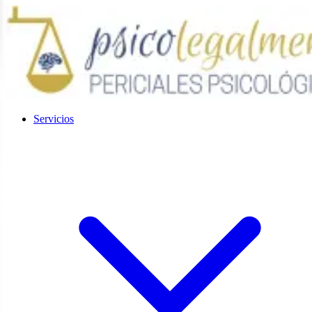
Servicios